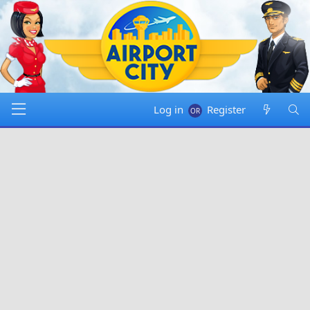
Log in
Register