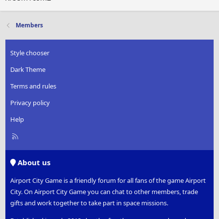
Members
Style chooser
Dark Theme
Terms and rules
Privacy policy
Help
R
S
S
About us
Airport City Game is a friendly forum for all fans of the game Airport
City. On Airport City Game you can chat to other members, trade
gifts and work together to take part in space missions.