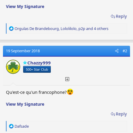
View My Signature
Reply
R
Orgulas De Brandebourg
,
Lololilolo
,
p2p
and 4 others
e
a
c
t
19 September 2018
#2
i
o
Chazzy999
n
500+ Star Club
s
:
Qu'est-ce qu'un francophone?
View My Signature
Reply
R
Dafsade
e