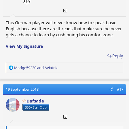
This German player will never know how to speak basic
English because there are threads that make sure he never
gets a chance to learn by cushioning his comfort zone.
View My Signature
Reply
R
Madge59230
and
Aviatrix
e
a
c
t
19 September 2018
#17
i
o
Dafsade
n
350+ Star Club
s
: