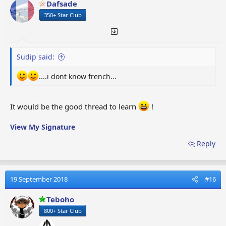
Dafsade
350+ Star Club
Sudip said:
....i dont know french...
It would be the good thread to learn
!
View My Signature
Reply
19 September 2018
#16
Teboho
800+ Star Club