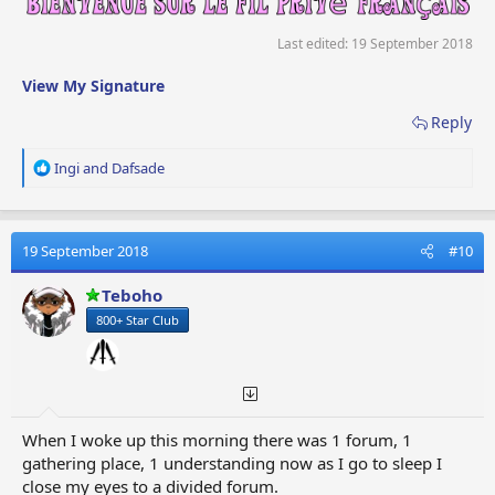
Last edited:
19 September 2018
View My Signature
Reply
R
Ingi
and
Dafsade
e
a
c
t
19 September 2018
#10
i
o
Teboho
n
800+ Star Club
s
:
When I woke up this morning there was 1 forum, 1
gathering place, 1 understanding now as I go to sleep I
close my eyes to a divided forum.