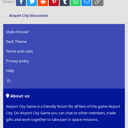
Facebook
Twitter
Reddit
Pinterest
Tumblr
WhatsApp
Email
Link
Share:
26
Trebuchet MS
Verdana
Airport City Discussion
Style chooser
Dark Theme
Terms and rules
Privacy policy
Help
R
S
S
About us
Airport City Game is a friendly forum for all fans of the game Airport
City. On Airport City Game you can chat to other members, trade
gifts and work together to take part in space missions.