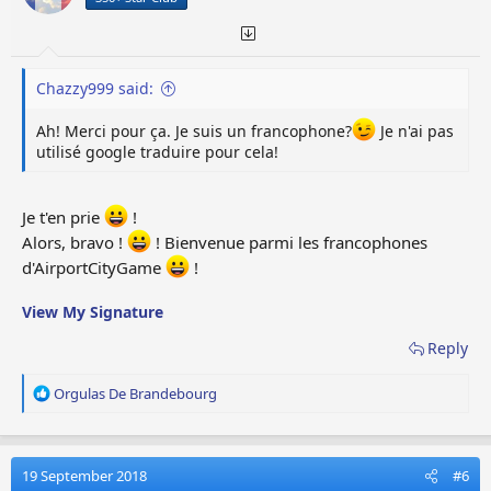
s
:
Chazzy999 said:
Ah! Merci pour ça. Je suis un francophone?
Je n'ai pas
utilisé google traduire pour cela!
Je t'en prie
!
Alors, bravo !
! Bienvenue parmi les francophones
d'AirportCityGame
!
View My Signature
Reply
R
Orgulas De Brandebourg
e
a
c
t
19 September 2018
#6
i