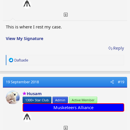
:
This is where I rest my case.
View My Signature
Reply
R
Dafsade
e
a
c
t
19 September 2018
#19
i
o
Husam
n
1300+ Star Club
Admin
Active Member
s
:
Musketeers Alliance