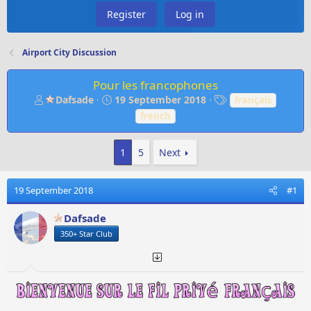
Register
Log in
Airport City Discussion
Pour les francophones
T
S
T
Dafsade
19 September 2018
français
h
t
a
french
r
a
g
e
r
s
a
t
1
5
Next
d
d
s
a
19 September 2018
#1
t
t
a
e
r
Dafsade
t
350+ Star Club
e
r