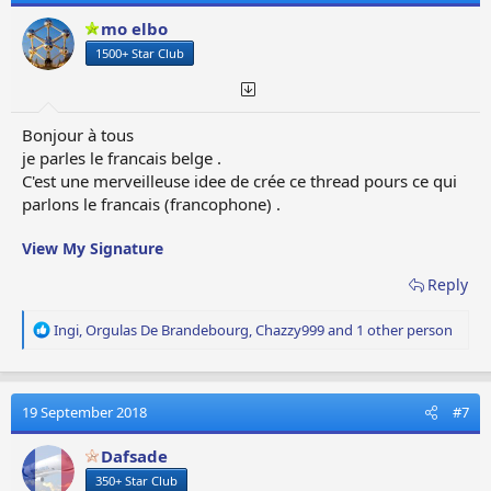
o
mo elbo
n
1500+ Star Club
s
:
Bonjour à tous
je parles le francais belge .
C'est une merveilleuse idee de crée ce thread pours ce qui
parlons le francais (francophone) .
View My Signature
Reply
R
Ingi
,
Orgulas De Brandebourg
,
Chazzy999
and 1 other person
e
a
c
t
19 September 2018
#7
i
o
Dafsade
n
350+ Star Club
s