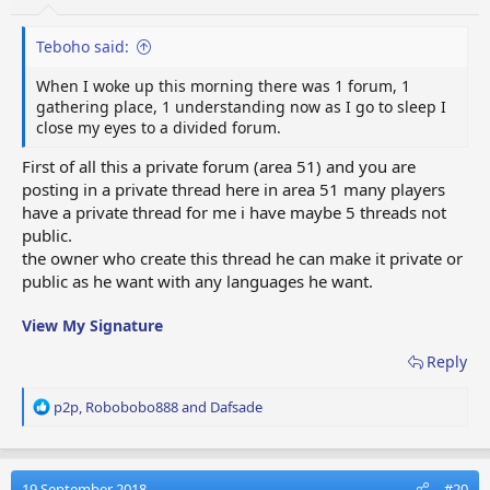
Teboho said:
When I woke up this morning there was 1 forum, 1
gathering place, 1 understanding now as I go to sleep I
close my eyes to a divided forum.
First of all this a private forum (area 51) and you are
posting in a private thread here in area 51 many players
have a private thread for me i have maybe 5 threads not
public.
the owner who create this thread he can make it private or
public as he want with any languages he want.
View My Signature
Reply
R
p2p
,
Robobobo888
and
Dafsade
e
a
c
t
19 September 2018
#20