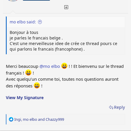
:
mo elbo said:
Bonjour à tous
je parles le francais belge .
C'est une merveilleuse idee de crée ce thread pours ce
qui parlons le francais (francophone) .
Merci beaucoup
@mo elbo
! ! Et bienvenu sur le thread
français !
!
Avec quelqu'un comme toi, toutes nos questions auront
des réponses
!
View My Signature
Reply
R
Ingi
,
mo elbo
and
Chazzy999
e
a