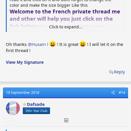
color and make the size bigger Like this
Welcome to the French private thread me
and other will help you just click on the
link below
(of curse write it in french or what
Click to expand...
language you use)
https://www.airportcitygame.com/threads/pour-les-
francophones.24103/
Oh thanks
@Husam
!
! It is great
! I will let it on the
first thread !
I add this for you if you dont wanted deleted
View My Signature
Reply
19 September 2018
#14
Dafsade
350+ Star Club