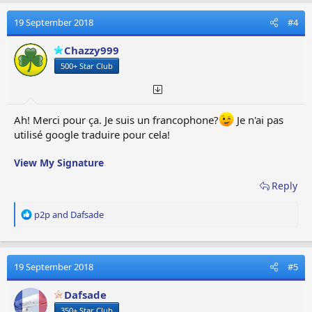
19 September 2018
#4
Chazzy999
500+ Star Club
Ah! Merci pour ça. Je suis un francophone?
Je n'ai pas
utilisé google traduire pour cela!
View My Signature
Reply
R
p2p
and
Dafsade
e
a
c
t
19 September 2018
#5
i
o
Dafsade
n
350+ Star Club