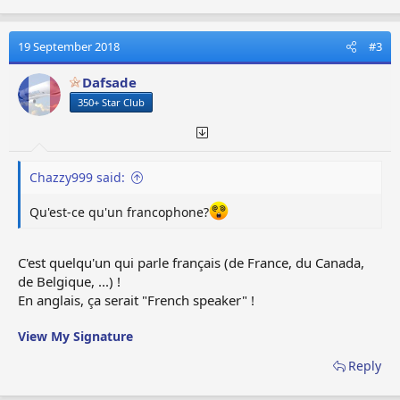
a
c
t
19 September 2018
#3
i
o
Dafsade
n
350+ Star Club
s
:
Chazzy999 said:
Qu'est-ce qu'un francophone?
C'est quelqu'un qui parle français (de France, du Canada,
de Belgique, ...) !
En anglais, ça serait "French speaker" !
View My Signature
Reply