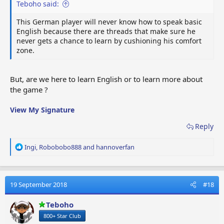
Teboho said:
This German player will never know how to speak basic
English because there are threads that make sure he
never gets a chance to learn by cushioning his comfort
zone.
But, are we here to learn English or to learn more about
the game ?
View My Signature
Reply
R
Ingi
,
Robobobo888
and
hannoverfan
e
a
c
t
19 September 2018
#18
i
o
Teboho
n
800+ Star Club
s