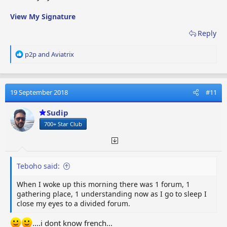
View My Signature
Reply
R
p2p
and
Aviatrix
e
a
c
t
19 September 2018
#11
i
o
Sudip
n
700+ Star Club
s
:
Teboho said:
When I woke up this morning there was 1 forum, 1
gathering place, 1 understanding now as I go to sleep I
close my eyes to a divided forum.
....i dont know french...