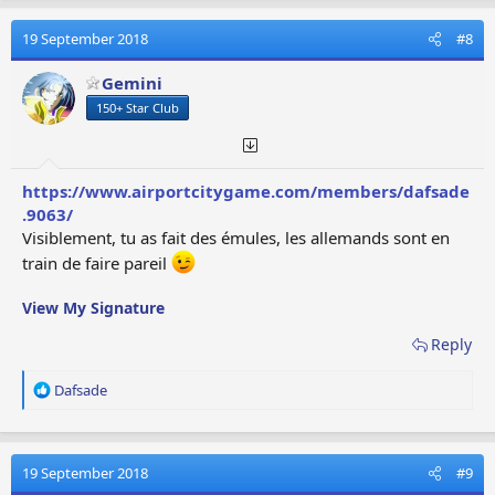
c
t
19 September 2018
#8
i
o
Gemini
n
150+ Star Club
s
:
https://www.airportcitygame.com/members/dafsade
.9063/
Visiblement, tu as fait des émules, les allemands sont en
train de faire pareil
View My Signature
Reply
R
Dafsade
e
a
c
t
19 September 2018
#9
i