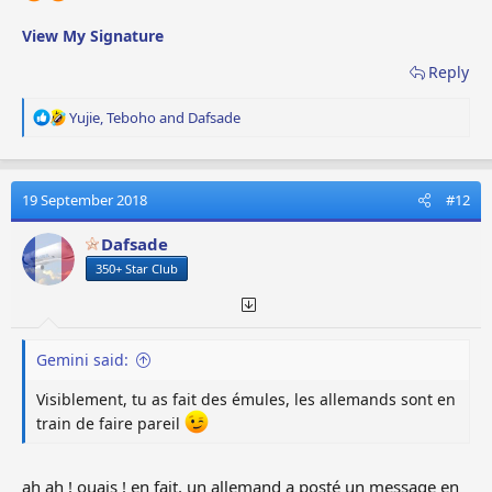
View My Signature
Reply
R
Yujie
,
Teboho
and
Dafsade
e
a
c
t
19 September 2018
#12
i
o
Dafsade
n
350+ Star Club
s
:
Gemini said:
Visiblement, tu as fait des émules, les allemands sont en
train de faire pareil
ah ah ! ouais ! en fait, un allemand a posté un message en